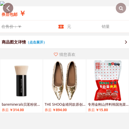
￥
券后包邮
在售价：￥
元
销量
商品图文详情
（点击展开）
猜您喜欢
bareminerals贝茗粉状粉底
THE SHOO金靖同款原创设计尖头人鱼姬羊皮亮片婚鞋高跟低跟鞋
专用金刚山拌料韩国泡菜腌制
券后
￥314.00
券后
￥894.00
券后
￥15.80