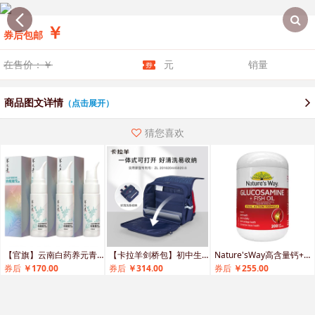
￥
券后包邮
在售价：￥
元
销量
商品图文详情
（点击展开）
猜您喜欢
【官旗】云南白药养元青头皮护理养护防脱健发精华液
【卡拉羊剑桥包】初中生高中生小学生6维减负防下坠书包游学包
Nature'sWay高含量钙+维D3
券后
￥170.00
券后
￥314.00
券后
￥255.00