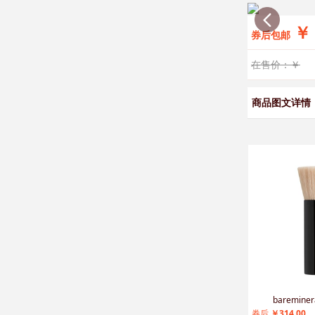
￥
券后包邮
在售价：￥
商品图文详情
纳西索narcisoforher深邃迷情淡香精礼盒
基诺浦机能鞋2026年春季新款婴儿鞋男女宝宝鞋子婴幼儿童鞋GB2517
baremin
00
券后
￥304.00
券后
￥314.00