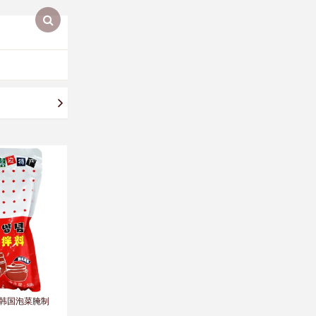
韩国泡菜腌制
Diesel女士可外穿运动背心
中国黄金999足银儿
券后
￥380.00
券后
￥1150.00