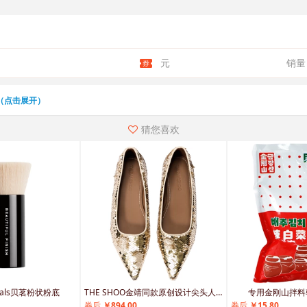
元
销量
（点击展开）
猜您喜欢
erals贝茗粉状粉底
THE SHOO金靖同款原创设计尖头人鱼姬羊皮亮片婚鞋高跟低跟鞋
专用金刚山拌料
券后
￥894.00
券后
￥15.80