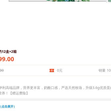
12盒×2箱
9.00
00
0元
销量
10
】伊利高端品牌，营养更丰富，奶酪口感，严选天然牧场，升级3.6g优质
营养！【赠运费险】
（点击展开）