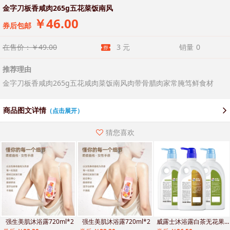
金字刀板香咸肉265g五花菜饭南风
￥46.00
券后包邮
在售价：￥49.00
3 元
销量
0
推荐理由
金字刀板香咸肉265g五花咸肉菜饭南风肉带骨腊肉家常腌笃鲜食材
商品图文详情
（点击展开）
猜您喜欢
强生美肌沐浴露720ml*2
威露士沐浴露白茶无花果500ml*3瓶
十月结晶孕妇裤夏薄款可外穿不勒肚子