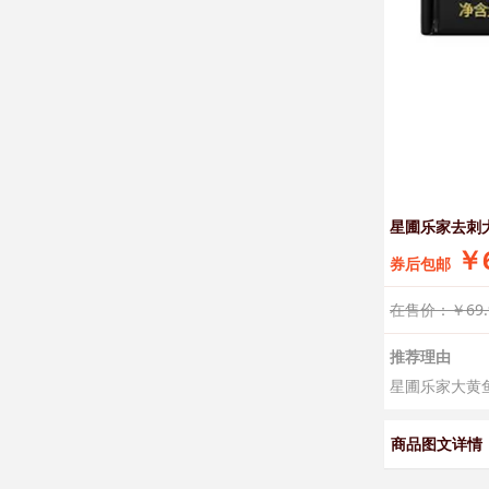
星圃乐家去刺
￥6
券后包邮
在售价：￥69.
推荐理由
星圃乐家大黄鱼
商品图文详情