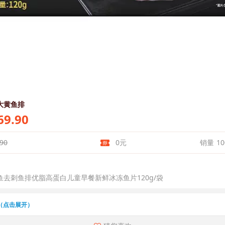
大黄鱼排
9.90
90
0元
销量
10
去刺鱼排优脂高蛋白儿童早餐新鲜冰冻鱼片120g/袋
（点击展开）