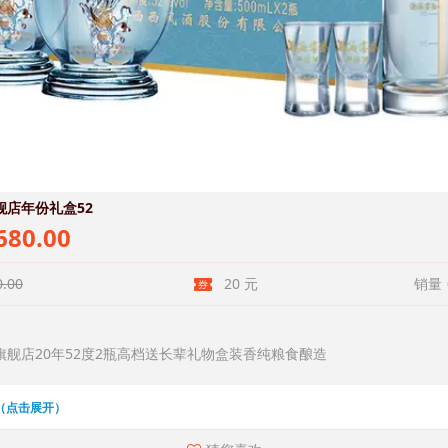
舰店年份礼盒52
80.00
.00
20 元
销量
旗舰店20年52度2瓶高档送长辈礼物盒装香纯粮食酿造
（点击展开）