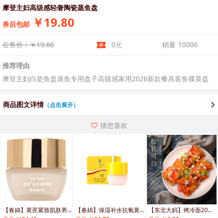
摩登主妇高级感轻奢陶瓷蒸鱼盘
￥19.80
券后包邮
在售价：￥19.80
0元
销量
10000
推荐理由
摩登主妇白瓷鱼盘蒸鱼专用盘子高级感家用2026新款餐具装鱼碟菜盘
商品图文详情
（点击展开）
猜您喜欢
【春娟】黄芪紧致肌肤养颜霜
【春娟】保湿补水抗氧黄芪霜
【东北大妈】烤冷面20片再赠酱！