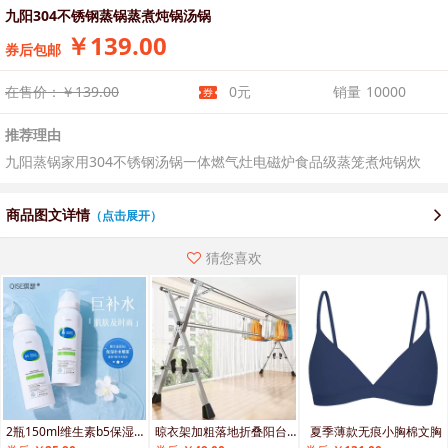
九阳304不锈钢蒸锅蒸煮炖锅汤锅
￥139.00
券后包邮
在售价：￥139.00
0元
销量
10000
推荐理由
九阳蒸锅家用304不锈钢汤锅一体燃气灶电磁炉食品级蒸笼煮炖锅炊
商品图文详情
（点击展开）
猜您喜欢
2瓶150ml维生素b5保湿补水喷雾舒缓
晾衣架加粗落地折叠阳台家用室内可伸缩不锈钢凉衣架晒衣服的架子
夏季薄款无痕小胸棉文胸