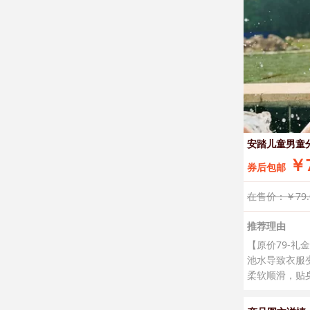
安踏儿童男童
￥7
券后包邮
在售价：￥79.
推荐理由
【原价79-礼
池水导致衣服
柔软顺滑，贴