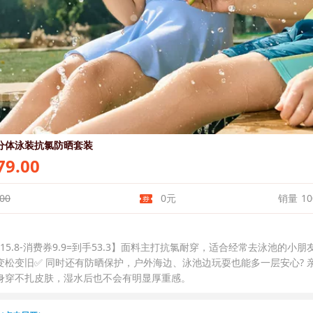
分体泳装抗氯防晒套装
9.00
00
0元
销量
10
金15.8-消费券9.9=到手53.3】面料主打抗氯耐穿，适合经常去泳池的小
变松变旧✅ 同时还有防晒保护，户外海边、泳池边玩耍也能多一层安心?️ 
身穿不扎皮肤，湿水后也不会有明显厚重感。