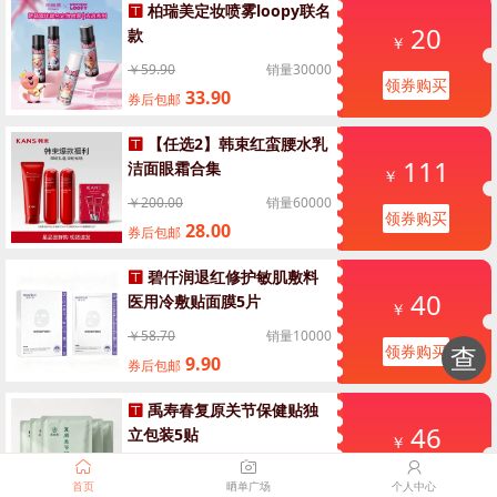
柏瑞美定妆喷雾loopy联名
20
款
￥
￥59.90
销量30000
领券购买
33.90
券后包邮
【任选2】韩束红蛮腰水乳
111
洁面眼霜合集
￥
￥200.00
销量60000
领券购买
28.00
券后包邮
碧仟润退红修护敏肌敷料
40
医用冷敷贴面膜5片
￥
￥58.70
销量10000
查
领券购买
9.90
券后包邮
禹寿春复原关节保健贴独
46
立包装5贴
￥
￥99.00
销量0
领券购买
首页
晒单广场
个人中心