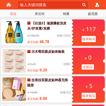
综合
券后价
销量
超优惠
【任选3】滋源爆款洗发
117
水/护发素/发膜
￥
￥198.90
销量10000
领券购买
48.78
券后包邮
尔木萄双眼皮贴体验装
0
￥
￥9.20
销量0
去购买
9.20
券后包邮
拉美拉双眼皮贴神器无痕
5
隐形
￥
￥14.80
销量300
领券购买
8.00
券后包邮