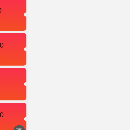
0
买
0
买
买
0
买