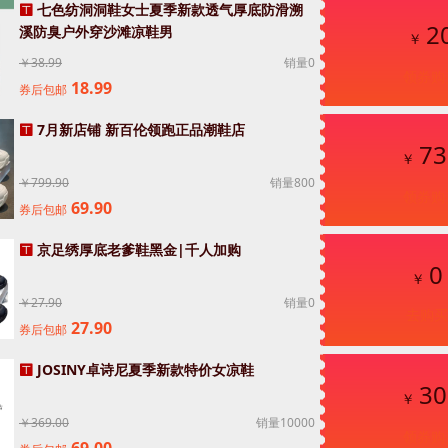
七色纺洞洞鞋女士夏季新款透气厚底防滑溯
2
溪防臭户外穿沙滩凉鞋男
￥
￥38.99
销量0
领券购
18.99
券后包邮
7月新店铺 新百伦领跑正品潮鞋店
73
￥
￥799.90
销量800
领券购
69.90
券后包邮
京足绣厚底老爹鞋黑金|千人加购
0
￥
￥27.90
销量0
去购
27.90
券后包邮
JOSINY卓诗尼夏季新款特价女凉鞋
30
￥
￥369.00
销量10000
领券购